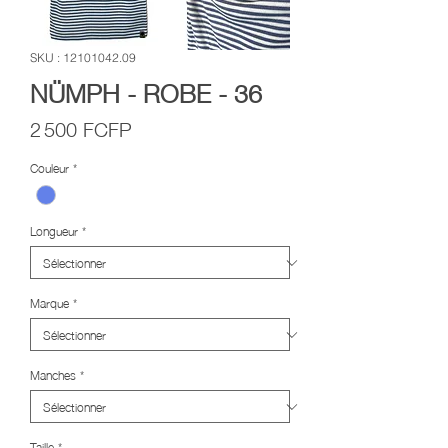
SKU : 12101042.09
NÜMPH - ROBE - 36
Prix
2 500 FCFP
Couleur
*
Longueur
*
Marque
*
Manches
*
Taille
*