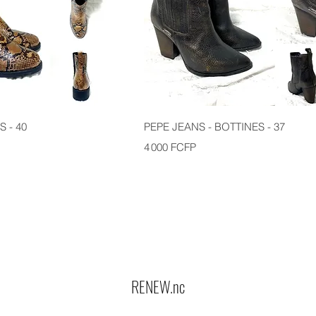
 - 40
PEPE JEANS - BOTTINES - 37
Prix
4 000 FCFP
RENEW.nc