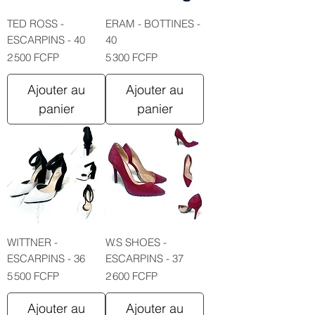
TED ROSS -
ERAM - BOTTINES -
ESCARPINS - 40
40
Prix
Prix
2 500 FCFP
5 300 FCFP
Ajouter au
Ajouter au
panier
panier
WITTNER -
W.S SHOES -
ESCARPINS - 36
ESCARPINS - 37
Prix
Prix
5 500 FCFP
2 600 FCFP
Ajouter au
Ajouter au