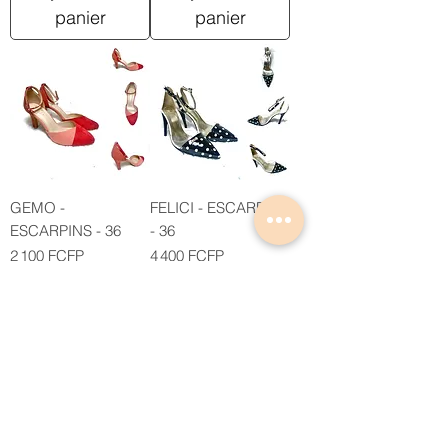
panier
panier
GEMO -
FELICI - ESCARPINS
ESCARPINS - 36
- 36
Prix
Prix
2 100 FCFP
4 400 FCFP
Ajouter au
Ajouter au
panier
panier