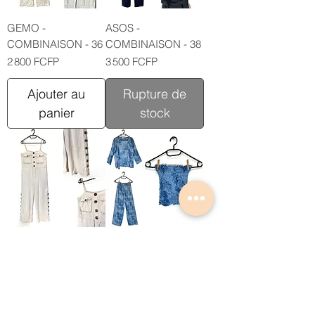
GEMO -
ASOS -
COMBINAISON - 36
COMBINAISON - 38
Prix
Prix
2 800 FCFP
3 500 FCFP
Ajouter au
Rupture de
panier
stock
STRARINY -
MAL - ENSEMBLE -
COMBINAISON - 36
34
Prix
Prix
3 500 FCFP
3 000 FCFP
Ajouter au
Rupture de