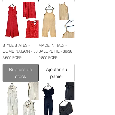
STYLE STATES -
MADE IN ITALY -
COMBINAISON - 38
SALOPETTE - 36/38
Prix
Prix
3 500 FCFP
2 800 FCFP
Rupture de
Ajouter au
stock
panier