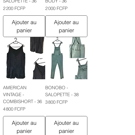
SALOPETTE - 36
BODY - 36
Prix
Prix
2 200 FCFP
2 000 FCFP
Ajouter au
Ajouter au
panier
panier
AMERICAN
BONOBO -
VINTAGE -
SALOPETTE - 38
COMBISHORT - 36
Prix
3 800 FCFP
Prix
4 800 FCFP
Ajouter au
Ajouter au
panier
panier