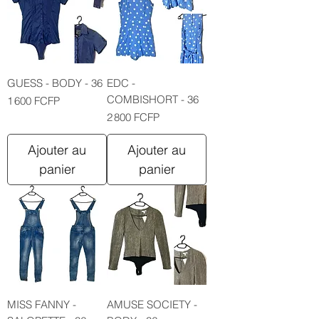
GUESS - BODY - 36
EDC -
COMBISHORT - 36
Prix
1 600 FCFP
Prix
2 800 FCFP
Ajouter au
Ajouter au
panier
panier
MISS FANNY -
AMUSE SOCIETY -