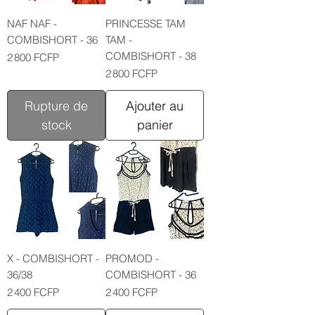
NAF NAF -
PRINCESSE TAM
COMBISHORT - 36
TAM -
COMBISHORT - 38
Prix
2 800 FCFP
Prix
2 800 FCFP
Rupture de
Ajouter au
stock
panier
X - COMBISHORT -
PROMOD -
36/38
COMBISHORT - 36
Prix
Prix
2 400 FCFP
2 400 FCFP