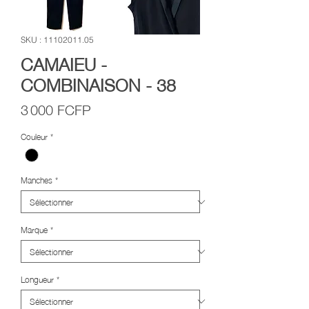
SKU : 11102011.05
CAMAIEU -
COMBINAISON - 38
Prix
3 000 FCFP
Couleur
*
Manches
*
Marque
*
Longueur
*