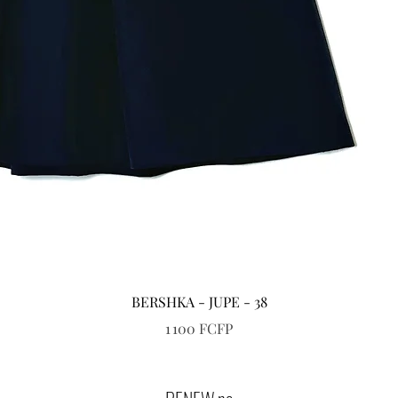
Aperçu rapide
BERSHKA - JUPE - 38
Prix
1 100 FCFP