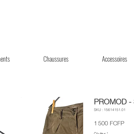
ents
Chaussures
Accessoires
PROMOD - 
SKU : 15614151.01
Prix
1 500 FCFP
Couleur
*