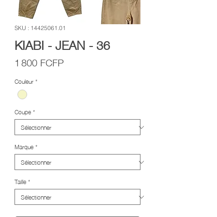
SKU : 14425061.01
KIABI - JEAN - 36
Prix
1 800 FCFP
Couleur
*
Coupe
*
Marque
*
Taille
*