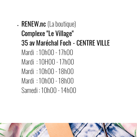
RENEW.nc
(La boutique)
Complexe "Le Village"
35 av Maréchal Foch - CENTRE VILLE
Mardi : 10h00 - 17h00
Mardi
: 10H00
- 17
h00
Mardi
: 10
h00 - 18
h00
Mardi
: 10
h00 - 18
h00
Samedi : 10h00 - 14h00