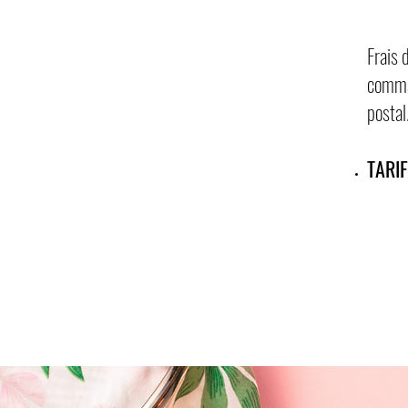
Frais 
comma
postal
TARI