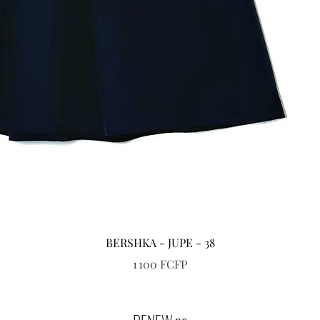
Aperçu rapide
BERSHKA - JUPE - 38
Prix
1 100 FCFP