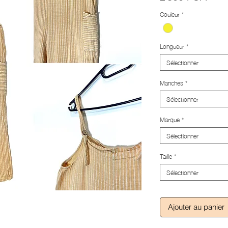
Couleur
*
Longueur
*
Sélectionner
Manches
*
Sélectionner
Marque
*
Sélectionner
Taille
*
Sélectionner
Ajouter au panier