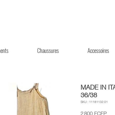
ents
Chaussures
Accessoires
MADE IN IT
36/38
SKU : 11181132.01
Prix
2 800 FCFP