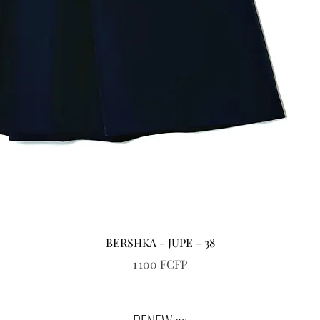
Aperçu rapide
BERSHKA - JUPE - 38
Prix
1 100 FCFP