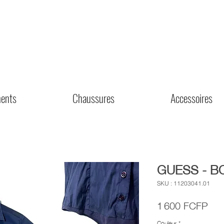
ents
Chaussures
Accessoires
GUESS - BO
SKU : 11203041.01
Prix
1 600 FCFP
Couleur
*