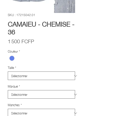
SKU : 17215042.01
CAMAIEU - CHEMISE -
36
Prix
1 500 FCFP
Couleur
*
Taille
*
Marque
*
Manches
*