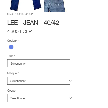
SKU : 14414041.02
LEE - JEAN - 40/42
Prix
4 300 FCFP
Couleur
*
Taille
*
Marque
*
Coupe
*