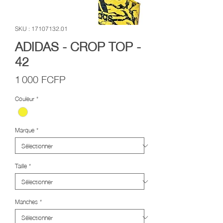
SKU : 17107132.01
ADIDAS - CROP TOP -
42
Prix
1 000 FCFP
Couleur
*
Marque
*
Taille
*
Manches
*