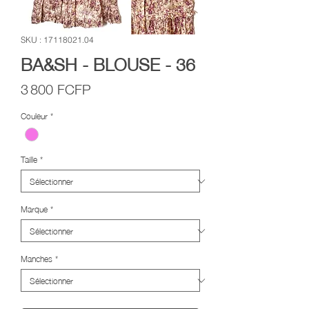
SKU : 17118021.04
BA&SH - BLOUSE - 36
Prix
3 800 FCFP
Couleur
*
Taille
*
Marque
*
Manches
*