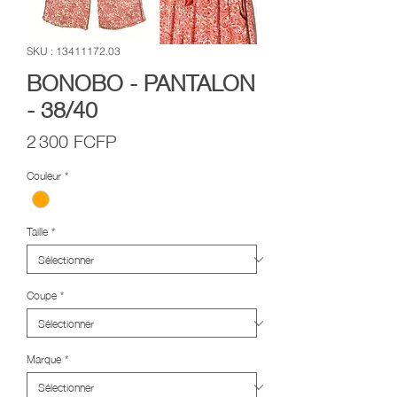
SKU : 13411172.03
BONOBO - PANTALON
- 38/40
Prix
2 300 FCFP
Couleur
*
Taille
*
Coupe
*
Marque
*