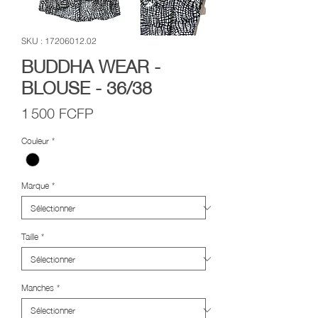
SKU : 17206012.02
BUDDHA WEAR -
BLOUSE - 36/38
Prix
1 500 FCFP
Couleur
*
Marque
*
Taille
*
Manches
*