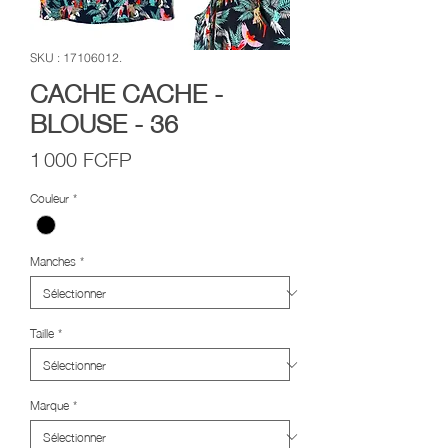
SKU : 17106012.
CACHE CACHE -
BLOUSE - 36
Prix
1 000 FCFP
Couleur
*
Manches
*
Taille
*
Marque
*