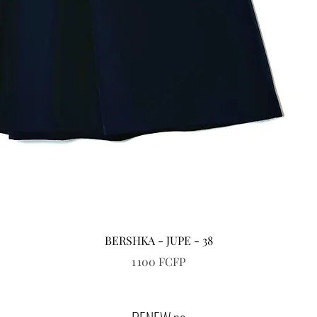
Aperçu rapide
BERSHKA - JUPE - 38
Prix
1 100 FCFP