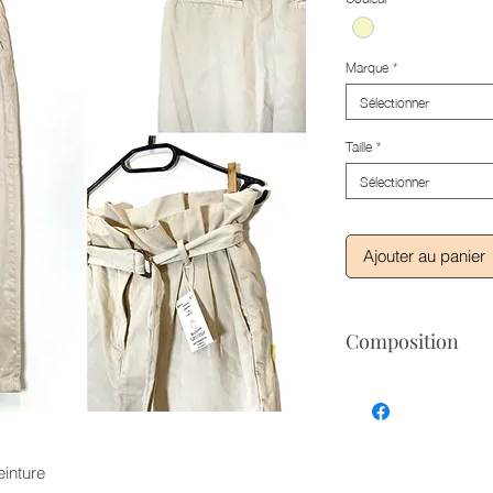
Marque
*
Sélectionner
Taille
*
Sélectionner
Ajouter au panier
Composition
COMPOSITION I
einture