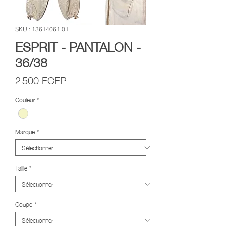
SKU : 13614061.01
ESPRIT - PANTALON -
36/38
Prix
2 500 FCFP
Couleur
*
Marque
*
Taille
*
Coupe
*