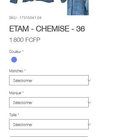
SKU : 17315041.04
ETAM - CHEMISE - 36
Prix
1 800 FCFP
Couleur
*
Manches
*
Marque
*
Taille
*