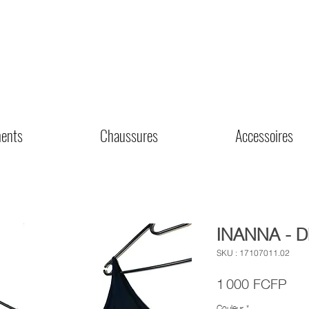
ents
Chaussures
Accessoires
INANNA - 
SKU : 17107011.02
Prix
1 000 FCFP
Couleur
*