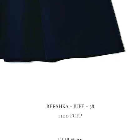
Aperçu rapide
BERSHKA - JUPE - 38
Prix
1 100 FCFP