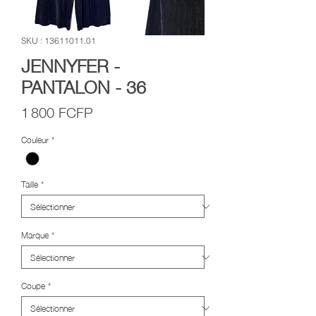
SKU : 13611011.01
JENNYFER -
PANTALON - 36
Prix
1 800 FCFP
Couleur
*
Taille
*
Marque
*
Coupe
*