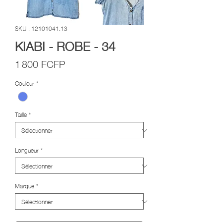
SKU : 12101041.13
KIABI - ROBE - 34
Prix
1 800 FCFP
Couleur
*
Taille
*
Longueur
*
Marque
*