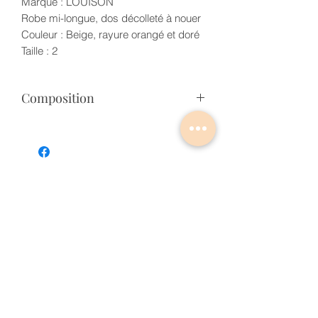
Marque : LOUISON
Robe mi-longue, dos décolleté à nouer
Couleur : Beige, rayure orangé et doré
Taille : 2
Composition
53% LIN 45% COTON 2%
POLYESTER / DOUBLURE : 100%
VISCOSE
Articles similaires