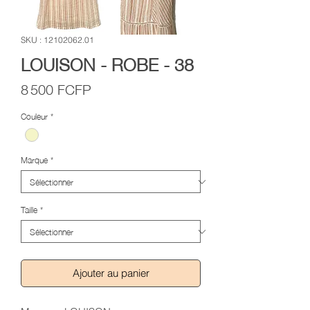
SKU : 12102062.01
LOUISON - ROBE - 38
Prix
8 500 FCFP
Couleur
*
Marque
*
Taille
*
Ajouter au panier