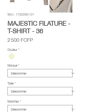
SKU : 17322061.01
MAJESTIC FILATURE -
T-SHIRT - 36
Prix
2 500 FCFP
Couleur
*
Marque
*
Taille
*
Manches
*