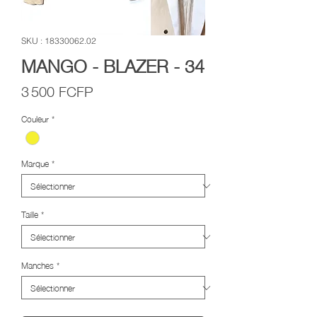
SKU : 18330062.02
MANGO - BLAZER - 34
Prix
3 500 FCFP
Couleur
*
Marque
*
Taille
*
Manches
*