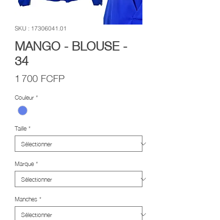
SKU : 17306041.01
MANGO - BLOUSE -
34
Prix
1 700 FCFP
Couleur
*
Taille
*
Marque
*
Manches
*