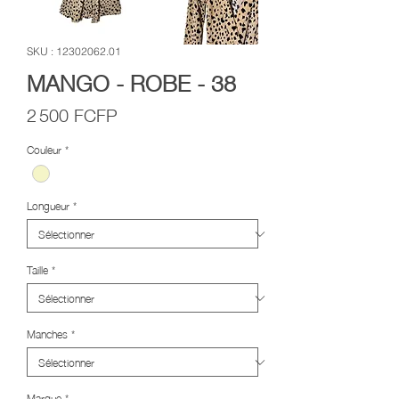
SKU : 12302062.01
MANGO - ROBE - 38
Prix
2 500 FCFP
Couleur
*
Longueur
*
Taille
*
Manches
*
Marque
*