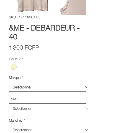
SKU : 17116061.03
&ME - DEBARDEUR -
40
Prix
1 300 FCFP
Couleur
*
Marque
*
Taille
*
Manches
*