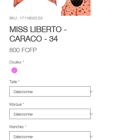
SKU : 17118022.03
MISS LIBERTO -
CARACO - 34
Prix
800 FCFP
Couleur
*
Taille
*
Marque
*
Manches
*