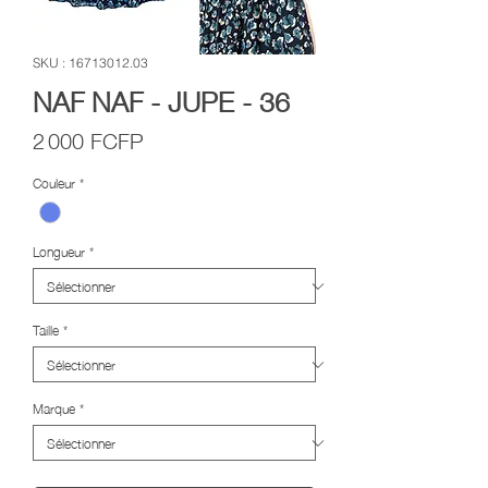
SKU : 16713012.03
NAF NAF - JUPE - 36
Prix
2 000 FCFP
Couleur
*
Longueur
*
Taille
*
Marque
*