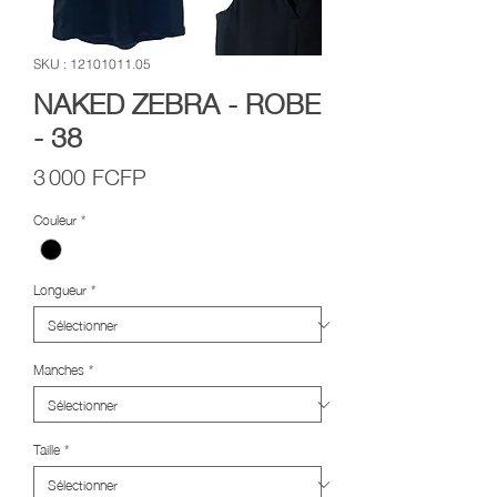
SKU : 12101011.05
NAKED ZEBRA - ROBE
- 38
Prix
3 000 FCFP
Couleur
*
Longueur
*
Manches
*
Taille
*