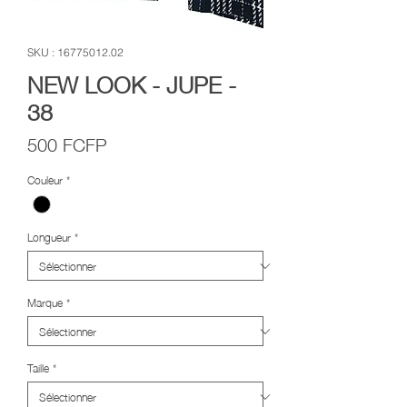
SKU : 16775012.02
NEW LOOK - JUPE -
38
Prix
500 FCFP
Couleur
*
Longueur
*
Marque
*
Taille
*