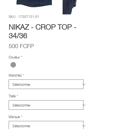
SKU : 17207121.01
NIKAZ - CROP TOP -
34/36
Prix
500 FCFP
Couleur
*
Manches
*
Taille
*
Marque
*