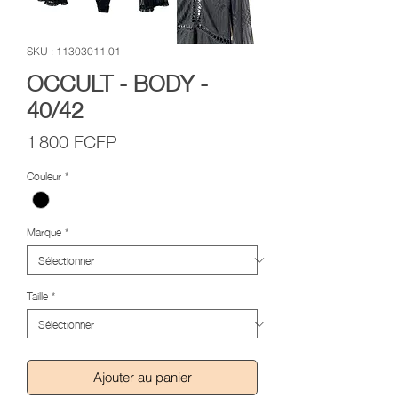
SKU : 11303011.01
OCCULT - BODY -
40/42
Prix
1 800 FCFP
Couleur
*
Marque
*
Taille
*
Ajouter au panier