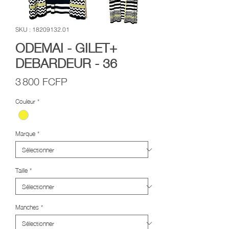
SKU : 18209132.01
ODEMAI - GILET+
DEBARDEUR - 36
Prix
3 800 FCFP
Couleur
*
Marque
*
Taille
*
Manches
*