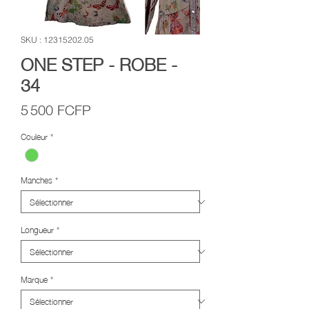
SKU : 12315202.05
ONE STEP - ROBE -
34
Prix
5 500 FCFP
Couleur
*
Manches
*
Longueur
*
Marque
*