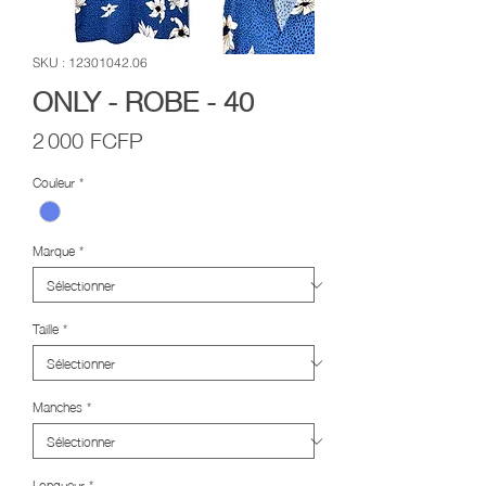
SKU : 12301042.06
ONLY - ROBE - 40
Prix
2 000 FCFP
Couleur
*
Marque
*
Taille
*
Manches
*
Longueur
*