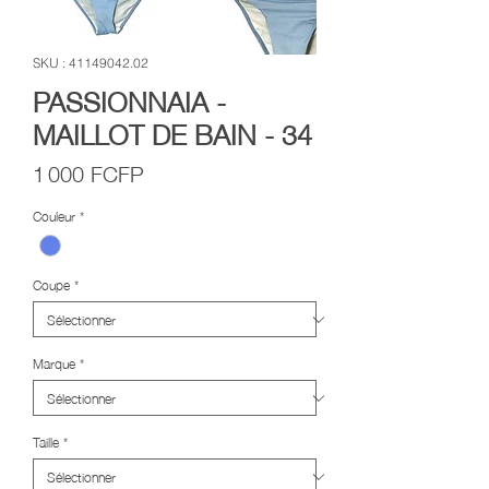
SKU : 41149042.02
PASSIONNAIA -
MAILLOT DE BAIN - 34
Prix
1 000 FCFP
Couleur
*
Coupe
*
Marque
*
Taille
*