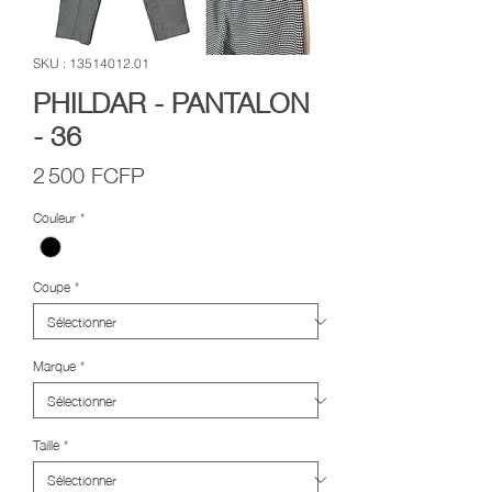
SKU : 13514012.01
PHILDAR - PANTALON
- 36
Prix
2 500 FCFP
Couleur
*
Coupe
*
Marque
*
Taille
*