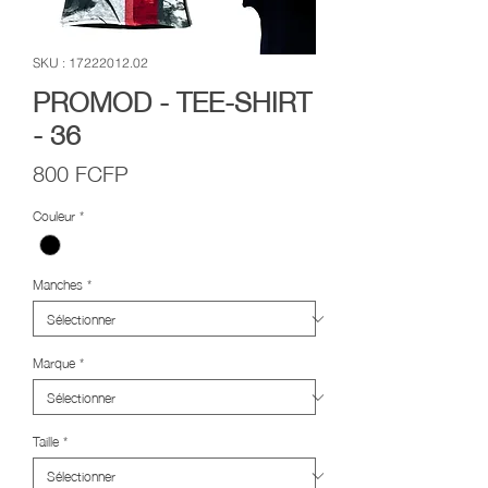
SKU : 17222012.02
PROMOD - TEE-SHIRT
- 36
Prix
800 FCFP
Couleur
*
Manches
*
Marque
*
Taille
*