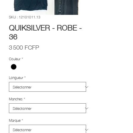
SKU : 12101011.13
QUIKSILVER - ROBE -
36
Prix
3 500 FCFP
Couleur
*
Longueur
*
Manches
*
Marque
*