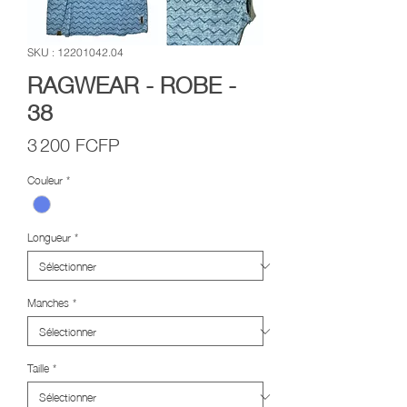
SKU : 12201042.04
RAGWEAR - ROBE -
38
Prix
3 200 FCFP
Couleur
*
Longueur
*
Manches
*
Taille
*