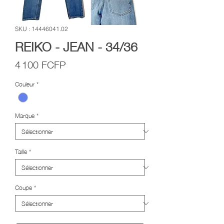
SKU : 14446041.02
REIKO - JEAN - 34/36
Prix
4 100 FCFP
Couleur
*
Marque
*
Taille
*
Coupe
*