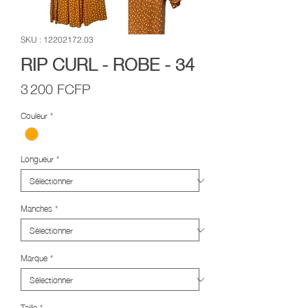
SKU : 12202172.03
RIP CURL - ROBE - 34
Prix
3 200 FCFP
Couleur
*
Longueur
*
Manches
*
Marque
*
Taille
*