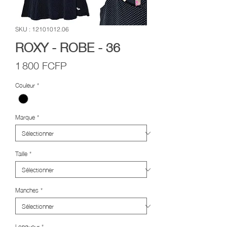
SKU : 12101012.06
ROXY - ROBE - 36
Prix
1 800 FCFP
Couleur
*
Marque
*
Taille
*
Manches
*
Longueur
*