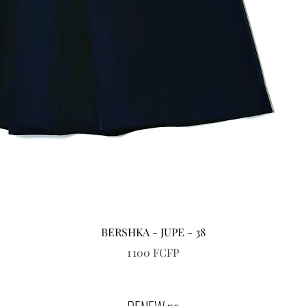
Aperçu rapide
BERSHKA - JUPE - 38
Prix
1 100 FCFP