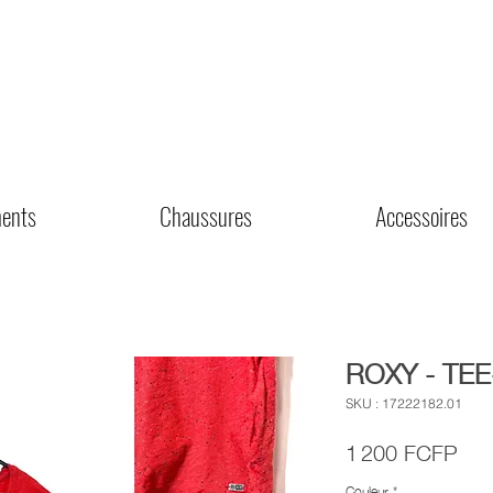
ents
Chaussures
Accessoires
ROXY - TEE
SKU : 17222182.01
Prix
1 200 FCFP
Couleur
*