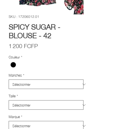
SKU : 17206012.01
SPICY SUGAR -
BLOUSE - 42
Prix
1 200 FCFP
Couleur
*
Manches
*
Taille
*
Marque
*