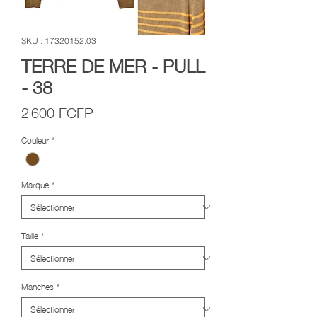
SKU : 17320152.03
TERRE DE MER - PULL
- 38
Prix
2 600 FCFP
Couleur
*
Marque
*
Taille
*
Manches
*