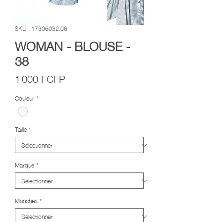
SKU : 17306032.06
WOMAN - BLOUSE -
38
Prix
1 000 FCFP
Couleur
*
Taille
*
Marque
*
Manches
*